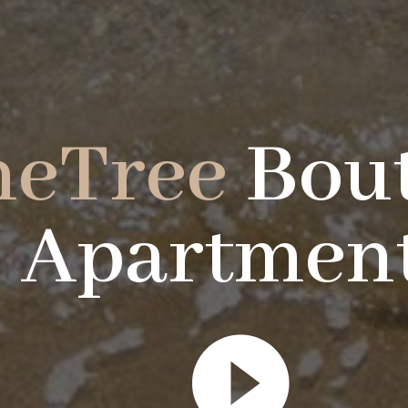
neTree
Bou
Apartmen