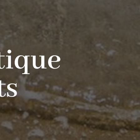
tique
ts